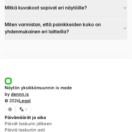
Mitkä kuvakoot sopivat eri näytöille?
Miten varmistan, että painikkeiden koko on
yhdenmukainen eri laitteilla?
Näytön yksikkömuunnin
is made
by
dennn.is
©
2026
Legal
Toggle theme
Päivämäärät ja aika
Päivät laskurin jälkeen
Päiviä laskuriin asti