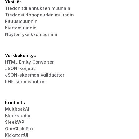
Yksiköt
Tiedon tallennuksen muunnin
Tiedonsiirtonopeuden muunnin
Pituusmuunnin
Kiertomuunnin
Näytön yksikkömuunnin
Verkkokehitys
HTML Entity Converter
JSON-korjaus
JSON-skeeman validaattori
PHP-serialisaattori
Products
MultitaskAI
Blockstudio
SleekWP
OneClick Pro
KickstartUI